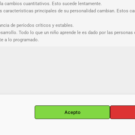
mula cambios cuantitativos. Esto sucede lentamente.
s características principales de su personalidad cambian. Estos cam
ncia de períodos críticos y estables.
desarrollo. Todo lo que un niño aprende le es dado por las persona
nte a lo programado.
Acepto
Copyright © Ana Isabel Martínez Méndez