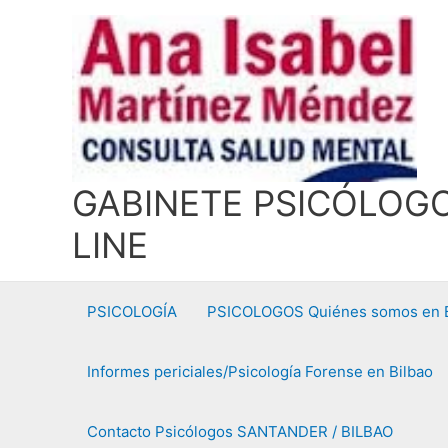
Ir
al
contenido
GABINETE PSICÓLOGOS 
LINE
PSICOLOGÍA
PSICOLOGOS Quiénes somos en B
Informes periciales/Psicología Forense en Bilbao
Contacto Psicólogos SANTANDER / BILBAO